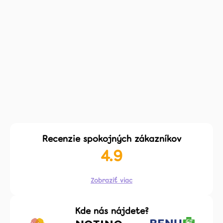
Zubné
kefky
Medzizubná
starostlivosť
Blog
Recenzie
O
nás
Na všetky zvýhodnené balenia
Recenzie spokojných zákazníkov
4.9
Kontakt
Viac
Zobraziť viac
Kde nás nájdete?