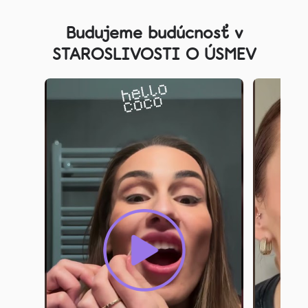
Z
á
Budujeme budúcnosť v
p
STAROSLIVOSTI O ÚSMEV
ä
t
i
e