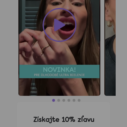
Zubné
kefky
Medzizubná
starostlivosť
Blog
Recenzie
O
nás
Kontakt
Získajte 10% zľavu