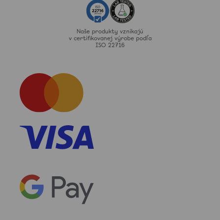
Naše produkty vznikajú
v certifikovanej výrobe podľa
ISO 22716