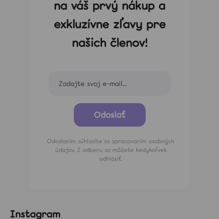
na váš prvý nákup a
exkluzívne zľavy pre
našich členov!
Odoslať
Odoslaním súhlasíte so spracovaním osobných
údajov. Z odberu sa môžete kedykoľvek
odhlásiť.
Instagram