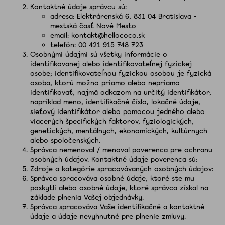
Zubné
Kontaktné údaje správcu sú:
kefky
adresa: Elektrárenská 6, 831 04 Bratislava -
mestská časť Nové Mesto
email:
kontakt@hellococo.sk
Medzizubná
telefón: 00
421 9
15 748 723
starostlivosť
Osobnými údajmi sú všetky informácie o
identifikovanej alebo identifikovateľnej fyzickej
Blog
osobe; identifikovateľnou fyzickou osobou je fyzická
osoba, ktorú možno priamo alebo nepriamo
identifikovať, najmä odkazom na určitý identifikátor,
Recenzie
napríklad meno, identifikačné číslo, lokačné údaje,
sieťový identifikátor alebo pomocou jedného alebo
viacerých špecifických faktorov, fyziologických,
O
nás
genetických, mentálnych, ekonomických, kultúrnych
alebo spoločenských.
Správca nemenoval / menoval poverenca pre ochranu
Kontakt
osobných údajov. Kontaktné údaje poverenca sú:
Zdroje a kategórie spracovávaných osobných údajov:
Správca spracováva osobné údaje, ktoré ste mu
poskytli alebo osobné údaje, ktoré správca získal na
základe plnenia Vašej objednávky.
Správca spracováva Vaše identifikačné a kontaktné
údaje a údaje nevyhnutné pre plnenie zmluvy.