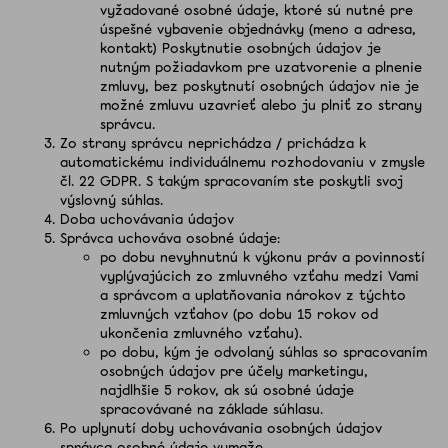
vyžadované osobné údaje, ktoré sú nutné pre
úspešné vybavenie objednávky (meno a adresa,
kontakt) Poskytnutie osobných údajov je
nutným požiadavkom pre uzatvorenie a plnenie
zmluvy, bez poskytnutí osobných údajov nie je
možné zmluvu uzavrieť alebo ju plniť zo strany
správcu.
Zo strany správcu neprichádza / prichádza k
automatickému individuálnemu rozhodovaniu v zmysle
čl. 22 GDPR. S takým spracovaním ste poskytli svoj
výslovný súhlas.
Doba uchovávania údajov
Správca uchováva osobné údaje:
po dobu nevyhnutnú k výkonu práv a povinností
vyplývajúcich zo zmluvného vzťahu medzi Vami
a správcom a uplatňovania nárokov z týchto
zmluvných vzťahov (po dobu 15 rokov od
ukončenia zmluvného vzťahu).
po dobu, kým je odvolaný súhlas so spracovaním
osobných údajov pre účely marketingu,
najdlhšie 5 rokov, ak sú osobné údaje
spracovávané na základe súhlasu.
Po uplynutí doby uchovávania osobných údajov
správca osobné údaje vymaže.