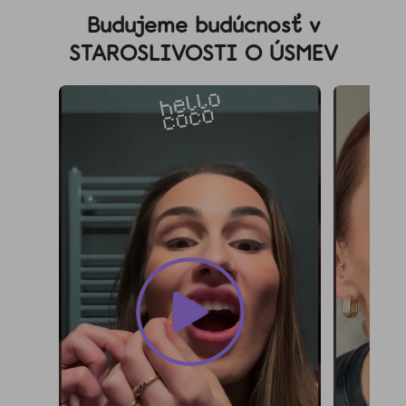
á
Budujeme budúcnosť v
p
STAROSLIVOSTI O ÚSMEV
ä
t
i
e