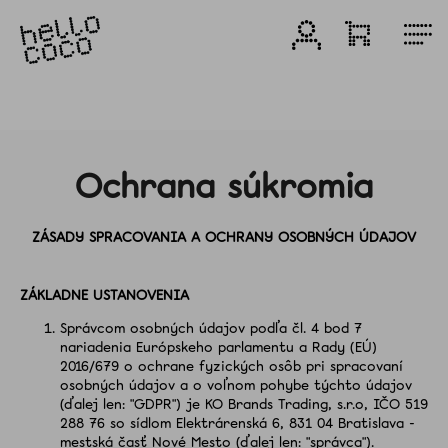
Prejsť
na
Prihlásenie
Nákupn
M
obsah
košík
Produkty
Bieliace
produkty
Ochrana súkromia
ZÁSADY SPRACOVANIA A OCHRANY OSOBNÝCH ÚDAJOV
Zvýhodnené
balenia
ZÁKLADNE USTANOVENIA
Zubné
Správcom osobných údajov podľa čl. 4 bod 7
pasty
nariadenia Európskeho parlamentu a Rady (EÚ)
2016/679 o ochrane fyzických osôb pri spracovaní
osobných údajov a o voľnom pohybe týchto údajov
Darčeky
(ďalej len: "GDPR") je KO Brands Trading, s.r.o, IČO 519
288 76 so sídlom Elektrárenská 6, 831 04 Bratislava -
mestská časť Nové Mesto (ďalej len: "správca").