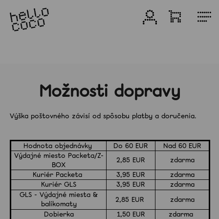
Prejsť
na
Prihlásenie
Nákupn
M
obsah
košík
Produkty
Bieliace
produkty
Možnosti dopravy
Výška poštovného závisí od spôsobu platby a doručenia.
Zvýhodnené
balenia
Hodnota objednávky
Do 60 EUR
Nad 60 EUR
Výdajné miesto Packeta/Z-
Zubné
2,85 EUR
zdarma
pasty
BOX
Kuriér Packeta
3,95 EUR
zdarma
Kuriér GLS
3,95 EUR
zdarma
Darčeky
GLS - Výdajné miesta &
2,85 EUR
zdarma
balíkomaty
Dobierka
1,50 EUR
zdarma