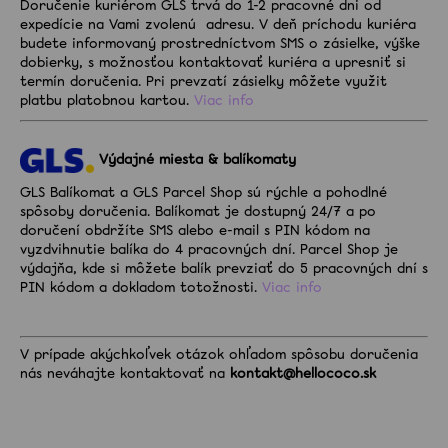
Doručenie kuriérom GLS trvá do 1-2 pracovné dni od
expedície
na Vami zvolenú adresu.
V deň príchodu kuriéra
budete informovaný prostredníctvom SMS o zásielke,
výške
dobierky, s možnosťou kontaktovať kuriéra a upresniť si
termín doručenia. Pri prevzatí zásielky
môžete využit
platbu platobnou kartou.
Viac info
Výdajné miesta & balíkomaty
GLS Balíkomat a GLS Parcel Shop sú rýchle a pohodlné
spôsoby doručenia. Balíkomat je dostupný 24/7 a po
doručení obdržíte SMS alebo e-mail s PIN kódom na
vyzdvihnutie balíka do 4 pracovných dní. Parcel Shop je
výdajňa, kde si môžete balík prevziať do 5 pracovných dní s
PIN kódom a dokladom totožnosti.
Viac info
V prípade akýchkoľvek otázok ohľadom spôsobu doručenia
nás neváhajte kontaktovať na
kontakt@hellococo.sk