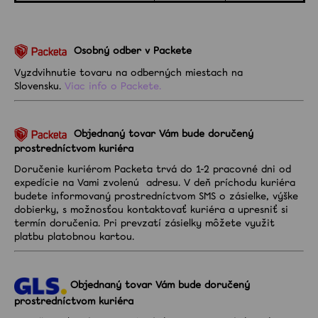
Zubné
kefky
Osobný odber v Packete
Medzizubná
starostlivosť
Vyzdvihnutie tovaru na odberných miestach na
Slovensku.
Viac info o Packete.
Blog
Objednaný tovar Vám bude doručený
Recenzie
prostredníctvom kuriéra
Doručenie kuriérom Packeta trvá do 1-2 pracovné dni od
O
expedície
na Vami zvolenú adresu.
V deň príchodu kuriéra
nás
budete informovaný prostredníctvom SMS o zásielke,
výške
dobierky, s možnosťou kontaktovať kuriéra a upresniť si
Kontakt
termín doručenia. Pri prevzatí zásielky
môžete využit
platbu platobnou kartou.
Objednaný tovar Vám bude doručený
prostredníctvom kuriéra