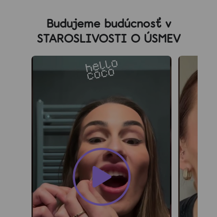
Z
á
Budujeme budúcnosť v
p
STAROSLIVOSTI O ÚSMEV
ä
t
i
e