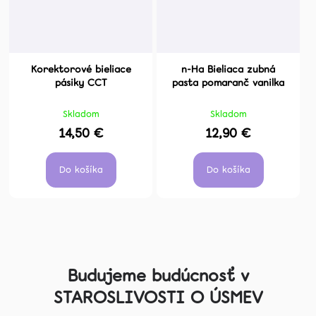
Korektorové bieliace
n-Ha Bieliaca zubná
pásiky CCT
pasta pomaranč vanilka
Skladom
Skladom
14,50 €
12,90 €
Do košíka
Do košíka
Z
á
Budujeme budúcnosť v
p
STAROSLIVOSTI O ÚSMEV
ä