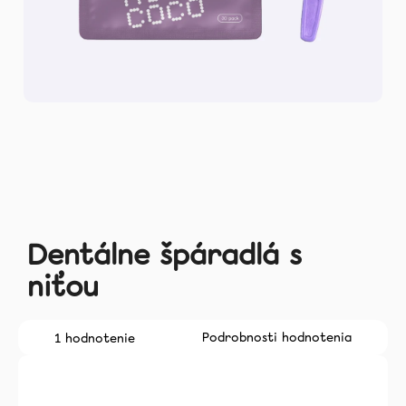
Zubné
kefky
Medzizubná
starostlivosť
Blog
Recenzie
O
nás
Dentálne špáradlá s
niťou
Kontakt
Priemerné
Podrobnosti hodnotenia
1 hodnotenie
hodnotenie
produktu
je
5,0