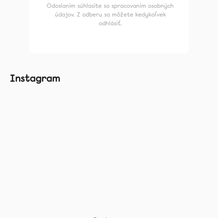
Odoslaním súhlasíte so spracovaním osobných
údajov. Z odberu sa môžete kedykoľvek
odhlásiť.
Instagram