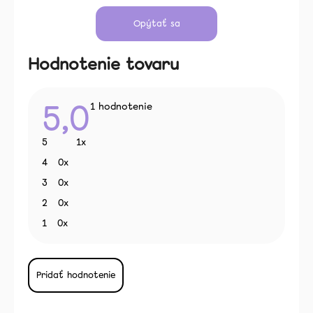
Opýtať sa
Hodnotenie tovaru
5,0
Priemerné
1 hodnotenie
hodnotenie
produktu
je
5
1x
5,0
z
4
0x
5
hviezdičiek.
3
0x
2
0x
1
0x
Pridať hodnotenie
V