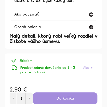
ďasná a svieži dych každý deň.
Ako používať
Obsah balenia
Malý detail, ktorý robí veľký rozdiel v
čistote vášho úsmevu.
Skladom
Predpokladané doručenie do 1 - 3
Viac >
pracovných dní.
2,90 €
Jednotková
Do košíka
cena: