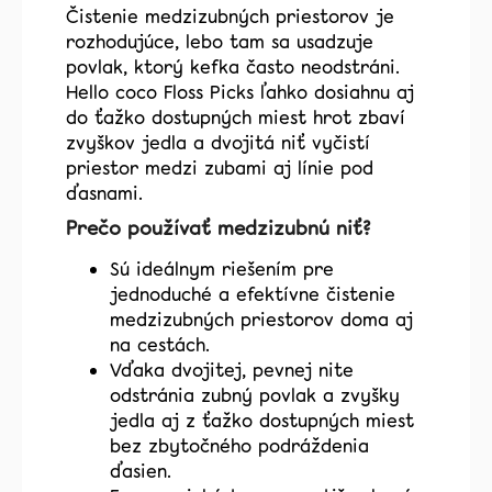
Čistenie medzizubných priestorov je
z
rozhodujúce, lebo tam sa usadzuje
5
hviezdičiek.
povlak, ktorý kefka často neodstráni.
Hello coco Floss Picks ľahko dosiahnu aj
do ťažko dostupných miest hrot zbaví
zvyškov jedla a dvojitá niť vyčistí
priestor medzi zubami aj línie pod
ďasnami.
Prečo používať medzizubnú niť?
Sú ideálnym riešením pre
jednoduché a efektívne čistenie
medzizubných priestorov doma aj
na cestách.
Vďaka dvojitej, pevnej nite
odstránia zubný povlak a zvyšky
jedla aj z ťažko dostupných miest
bez zbytočného podráždenia
ďasien.