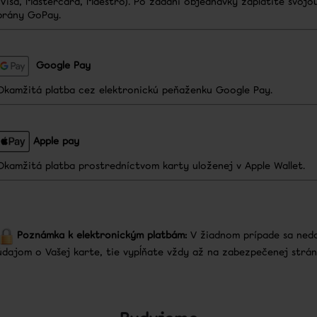
(Visa, Mastercard, Maestro). Po zadaní objednávky zaplatíte svoj
ZUBOV
brány GoPay.
12,50 €
22,50 €
Google Pay
Okamžitá platba cez elektronickú peňaženku Google Pay.
Apple pay
Okamžitá platba prostredníctvom karty uloženej v Apple Wallet.
Poznámka k elektronickým platbám:
V žiadnom prípade sa nedo
údajom o Vašej karte, tie vypĺňate vždy až na zabezpečenej stránk