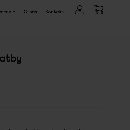
Prihlásenie
Nákupný
ecenzie
O nás
Kontakt
košík
latby
Nasledujúce
KTOR NA BIELENIE