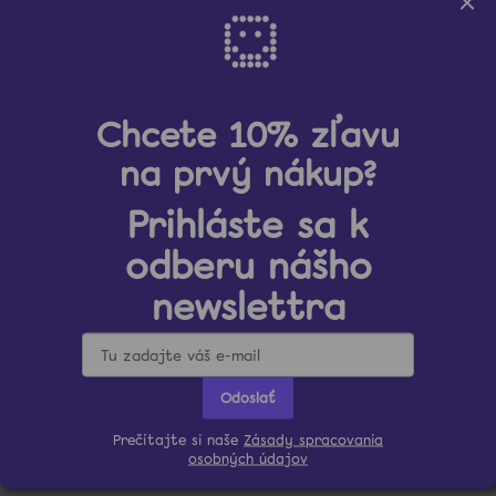
Získajte 10% zľ
Chcete 10% zľavu
na prvý nákup?
Od
Prihláste sa k
odberu nášho
newslettra
Odoslať
Prečítajte si naše
Zásady spracovania
osobných údajov