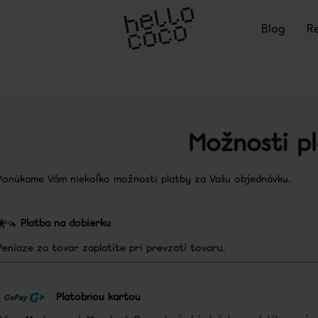
Blog
R
Čo potrebujete nájsť?
Možnosti p
Ponúkame Vám niekoľko možnosti platby za Vašu objednávku.
Odporúčame
Platba na dobierku
Peniaze za tovar zaplatíte pri prevzatí tovaru.
Platobnou kartou
PAP ULTRA BIELIACE PÁSIKY
FAREBNÝ KORE