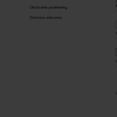
CCT
Obchodné podmienky
14,50 €
Ochrana súkromia
Z
á