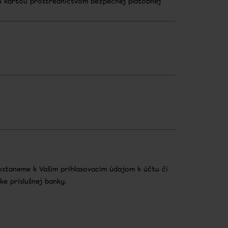
ou kartou prostredníctvom bezpečnej platobnej
staneme k Vašim prihlasovacím údajom k účtu či
e príslušnej banky.