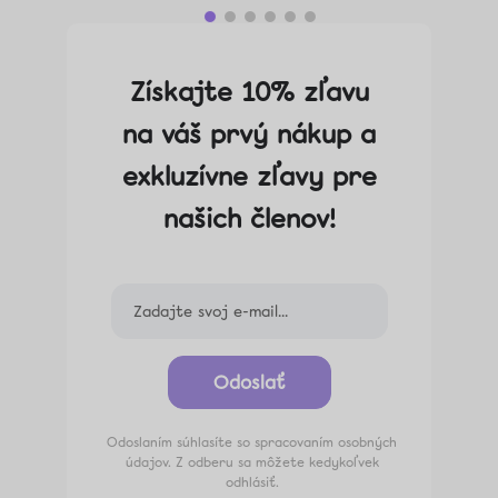
Získajte 10% zľavu
na váš prvý nákup a
exkluzívne zľavy pre
našich členov!
Odoslať
Odoslaním súhlasíte so spracovaním osobných
údajov. Z odberu sa môžete kedykoľvek
odhlásiť.