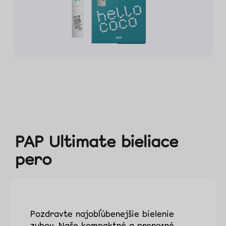
Zubné
kefky
Medzizubná
starostlivosť
Blog
Recenzie
O
nás
PAP Ultimate bieliace
pero
Kontakt
Pozdravte najobľúbenejšie bielenie
zubov. Naše kompaktné a prenosné