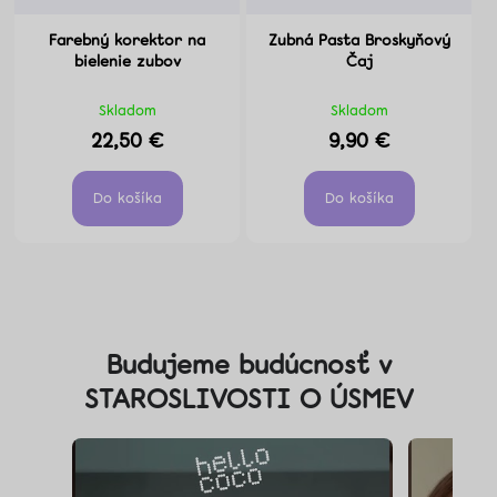
Farebný korektor na
Zubná Pasta Broskyňový
bielenie zubov
Čaj
Skladom
Skladom
22,50 €
9,90 €
Do košíka
Do košíka
Z
á
Budujeme budúcnosť v
p
STAROSLIVOSTI O ÚSMEV
ä
t
i
e