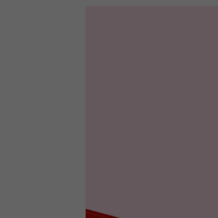
CCT
14,50 €