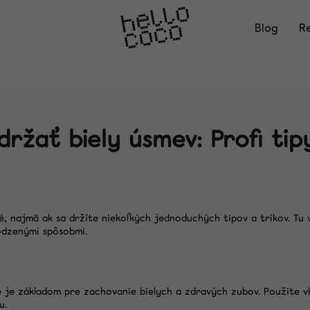
Blog
R
Čo potrebujete nájsť?
držať biely úsmev: Profi tip
Odporúčame
té, najmä ak sa držíte niekoľkých jednoduchých tipov a trikov. T
rodzenými spôsobmi.
e je základom pre zachovanie bielych a zdravých zubov. Použite 
u.
PAP ULTRA BIELIACE PÁSIKY
FAREBNÝ KORE