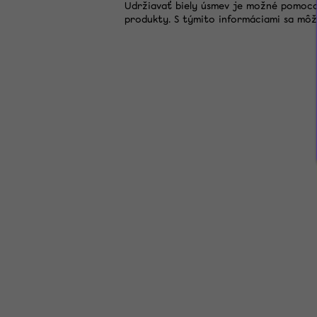
Udržiavať biely úsmev je možné pomocou
produkty. S týmito informáciami sa môž
Z
á
p
ä
t
i
e