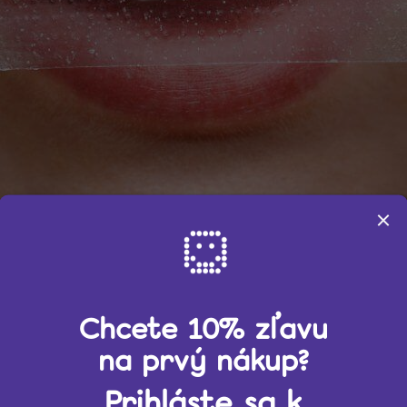
dy
pre tých, ktorí potrebujú rýchle a intenzívne výsledky alebo majú
ačujúce na udržanie bielych zubov.
Chcete 10% zľavu
na prvý nákup?
y a čaju.
iť cez slamku a potom si umyť zuby alebo ich opláchnuť vodou, ab
Prihláste sa k