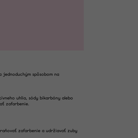
ym a jednoduchým spôsobom na
ívneho uhlia, sódy bikarbóny alebo
ať zafarbenie.
traňovať zafarbenie a udržiavať zuby