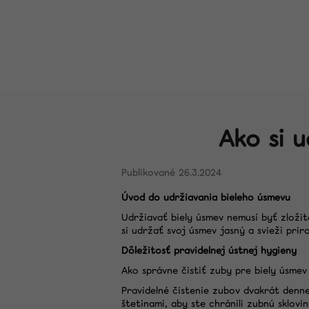
K
Prejsť
do
do
na
o
Späť
Späť
obsah
obchodu
obchodu
š
í
k
Ako si u
Hľadať
26.3.2024
Úvod do udržiavania bieleho úsmevu
Udržiavať biely úsmev nemusí byť zloži
si udržať svoj úsmev jasný a svieži pri
Dôležitosť pravidelnej ústnej hygieny
Ako správne čistiť zuby pre biely úsmev
Pravidelné čistenie zubov dvakrát denn
štetinami, aby ste chránili zubnú sklovin
KOREKTOROVÉ BIELIACE PÁSIKY