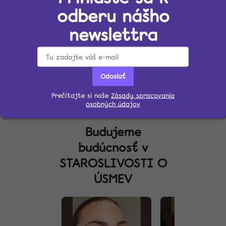
 jednoduchých tipov a trikov, ako je pravidelná ústna hygiena, s
odberu nášho
ete tešiť na jasný a zdravý úsmev, ktorý vám vyčarí pohodu a se
newslettra
Predchádzajúci článok
Ďalší článok
Odoslať
Prečítajte si naše
Zásady spracovania
osobných údajov
Budujeme
budúcnosť v
STAROSLIVOSTI O
ÚSMEV