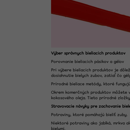
Výber správnych bieliacich produktov
Porovnanie bieliacich pásikov a gélov
Pri výbere bieliacich produktov je dôle
dosiahnutie bielych zubov, zatiaľ čo gé
Prírodné bieliace metódy, ktoré funguj
Okrem komerčných produktov môžete vysk
kokosového oleja. Tieto prírodné zložk
Stravovacie návyky pre zachovanie bie
Potraviny, ktoré pomáhajú bieliť zuby.
Niektoré potraviny ako jablká, mrkva a
bielymi.