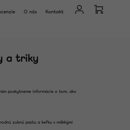
Prihlásenie
Nákupný
ecenzie
O nás
Kontakt
košík
y a triky
u vám poskytneme informácie o tom, ako
Nasledujúce
vhodnú zubnú pastu a kefku s mäkkými
KTOR NA BIELENIE