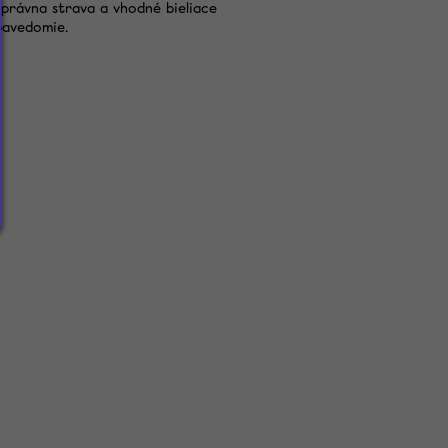
právna strava a vhodné bieliace
bavedomie.