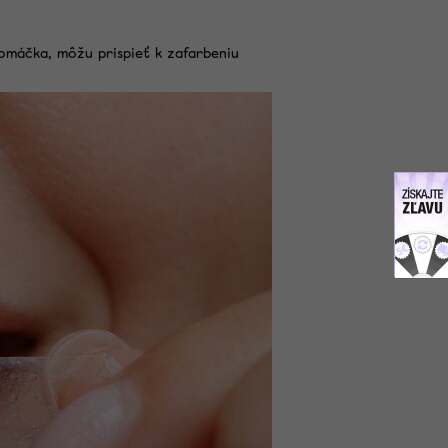
omáčka, môžu prispieť k zafarbeniu