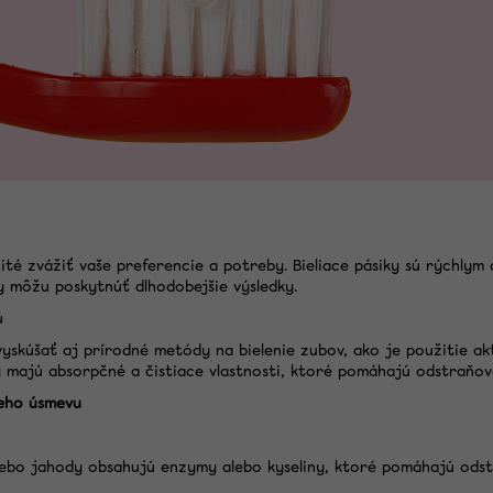
žité zvážiť vaše preferencie a potreby. Bieliace pásiky sú rýchl
ly môžu poskytnúť dlhodobejšie výsledky.
ú
úšať aj prírodné metódy na bielenie zubov, ako je použitie akt
y majú absorpčné a čistiace vlastnosti, ktoré pomáhajú odstraňov
leho úsmevu
lebo jahody obsahujú enzymy alebo kyseliny, ktoré pomáhajú ods