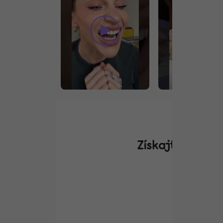
Získajte 10% zľ
Od