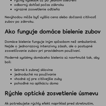
rýchly výsledok už po jednom ošetrení
odborný dohľad počas zákroku
výrazné zosvetlenie odtieňa
Nevýhodou môže byť vyššia cena alebo dočasná citlivosť
zubov po zákroku.
Ako funguje domáce bielenie zubov
Domáce bielenie funguje iným spôsobom než ambulantné.
Nejde o jednorazový intenzívny zásah, ale o postupné
zosvetľovanie zubov pri pravidelnom používaní.
Moderné systémy domáceho bielenia sú navrhnuté tak, aby
boli:
šetrné k zubnej sklovine
jednoduché na používanie
vhodné aj pre citlivejšie zuby
pohodlné na aplikáciu doma
Rýchle optické zosvetlenie úsmevu
Ak potrebujete rýchly efekt napríklad pred stretnutím,