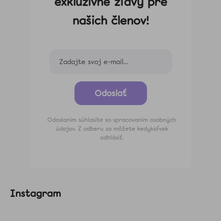
exkluzívne zľavy pre
našich členov!
Odoslať
Odoslaním súhlasíte so spracovaním osobných
údajov. Z odberu sa môžete kedykoľvek
odhlásiť.
Instagram