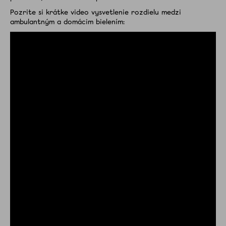
Zubné
kefky
Pozrite si krátke video vysvetlenie rozdielu medzi
ambulantným a domácim bielením:
Medzizubná
starostlivosť
Blog
Recenzie
O
nás
Kontakt