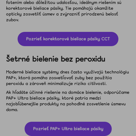
fotením alebo dôležitou udalosťou, ideálnym riešením sú
korektorové bieliace pásiky. Tie pomáhajú okamžite
opticky zosvetliť úsmev a zvýrazniť prirodzenú belosť
zubov.
Pozrieť korektorové bieliace pásiky CCT
Šetrné bielenie bez peroxidu
Moderné bieliace systémy dnes často využívajú technológiu
PAP+, ktorá pomáha zosvetľovať zuby bez použitia
peroxidu a zároveň minimalizuje riziko citlivosti.
Ak hľadáte účinné riešenie na domáce bielenie, odporúčame
PAP+ Ultra bieliace pásiky, ktoré patria medzi
najobľúbenejšie produkty na pohodlné zosvetlenie úsmevu
doma.
Pozrieť PAP+ Ultra bieliace pásiky