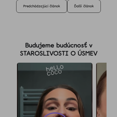
Predchádzajúci článok
Ďalší článok
Z
á
Budujeme budúcnosť v
p
STAROSLIVOSTI O ÚSMEV
ä
t
i
e