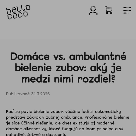
Prejsť
na
Prihlásenie
Nákupn
M
obsah
košík
Produkty
Bieliace
produkty
Domáce vs. ambulantné
bielenie zubov: aký je
Zvýhodnené
medzi nimi rozdiel?
balenia
31.3.2026
Zubné
pasty
Keď sa povie bielenie zubov, väčšina ľudí si automaticky
predstaví zákrok v zubnej ambulancii. Profesionálne bielenie
Darčeky
je síce účinné riešenie, ale dnes existujú aj moderné
domáce alternatívy, ktoré fungujú na inom princípe a sú
pohodlné, šetrné a dostupné.