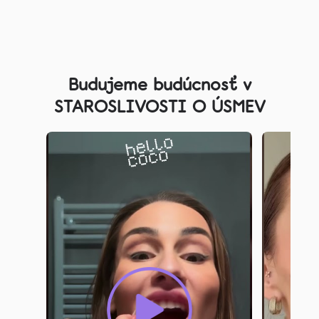
Z
á
Budujeme budúcnosť v
p
STAROSLIVOSTI O ÚSMEV
ä
t
i
e