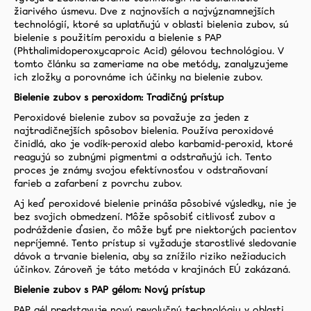
žiarivého úsmevu. Dve z najnovších a najvýznamnejších
technológií, ktoré sa uplatňujú v oblasti bielenia zubov, sú
bielenie s použitím peroxidu a bielenie s PAP
(Phthalimidoperoxycaproic Acid) gélovou technológiou. V
tomto článku sa zameriame na obe metódy, zanalyzujeme
ich zložky a porovnáme ich účinky na bielenie zubov.
Bielenie zubov s peroxidom: Tradičný prístup
Peroxidové bielenie zubov sa považuje za jeden z
najtradičnejších spôsobov bielenia. Používa peroxidové
činidlá, ako je vodík-peroxid alebo karbamid-peroxid, ktoré
reagujú so zubnými pigmentmi a odstraňujú ich. Tento
proces je známy svojou efektívnosťou v odstraňovaní
farieb a zafarbení z povrchu zubov.
Aj keď peroxidové bielenie prináša pôsobivé výsledky, nie je
bez svojich obmedzení. Môže spôsobiť citlivosť zubov a
podráždenie ďasien, čo môže byť pre niektorých pacientov
nepríjemné. Tento prístup si vyžaduje starostlivé sledovanie
dávok a trvanie bielenia, aby sa znížilo riziko nežiaducich
účinkov. Zároveň je táto metóda v krajinách EÚ zakázaná.
Bielenie zubov s PAP gélom: Nový prístup
PAP gél predstavuje novú revolučnú technológiu v oblasti