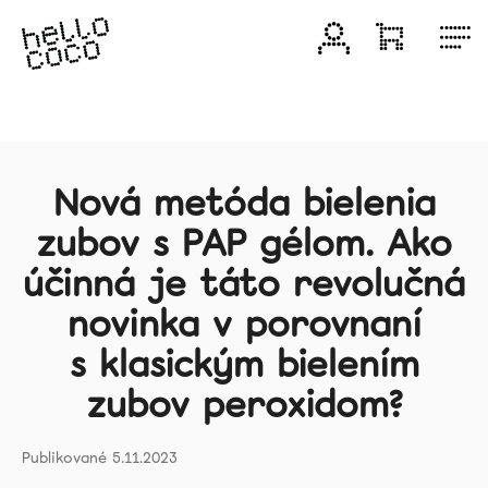
Prejsť
na
Prihlásenie
Nákupn
M
obsah
košík
Produkty
Bieliace
produkty
Nová metóda bielenia
zubov s PAP gélom. Ako
Zvýhodnené
účinná je táto revolučná
balenia
novinka v porovnaní
Zubné
s klasickým bielením
pasty
zubov peroxidom?
Darčeky
5.11.2023