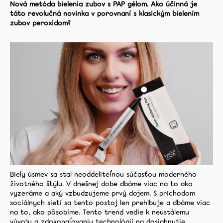
Zubné
Nová metóda bielenia zubov s PAP gélom. Ako účinná je
kefky
táto revolučná novinka v porovnaní s klasickým bielením
zubov peroxidom?
Medzizubná
starostlivosť
Blog
Recenzie
O
nás
Kontakt
Biely úsmev sa stal neoddeliteľnou súčasťou moderného
životného štýlu. V dnešnej dobe dbáme viac na to ako
vyzeráme a aký vzbudzujeme prvý dojem. S príchodom
sociálnych sietí sa tento postoj len prehlbuje a dbáme viac
na to, ako pôsobíme.
Tento trend vedie k neustálemu
vývoju a zdokonaľovaniu technológií na dosiahnutie