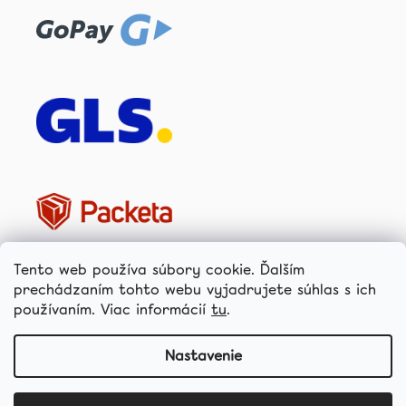
Tento web používa súbory cookie. Ďalším
prechádzaním tohto webu vyjadrujete súhlas s ich
používaním. Viac informácií
tu
.
hellococo.sk
Nastavenie
copyright 2026
hello coco
. všetky
vytvoril shoptet
práva vyhradené.
upraviť nastavenie