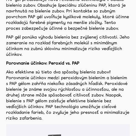
bielenia zubov. Obsahuje špeciálnu zlúčeninu PAP, ktorá je
navrhnutá na bielenie zubov. Pri kontakte so zubným
povrchom PAP gél uvoľňuje kyslíkové molekuly, ktoré účinne
rozkladajú farebné pigmenty na menšie zložky. Tento
proces zabezpečuje účinné a bezpečné bielenie zubov.
PAP gél ponúka výhodu bielenia bez zvýšenej citlivosti. Jeho
zameranie na rozklad farebných molekúl s minimálnym
účinkom na zubnú sklovinu minimalizuje riziko vedľajších
účinkov.
Porovnanie účinkov: Peroxid vs. PAP
Ako efektívne sú tieto dva spôsoby bielenia zubov?
Porovnanie účinkov medzi peroxidovým bielením a bielením
s PAP gélom zahŕňa niekoľko zásadných hľadísk. Peroxidové
bielenie je známe svojou rýchlosťou a účinnosťou, ale na
druhej strane môže spôsobovať citlivosť zubov. Naopak,
bielenie s PAP gélom zaisťuje efektívne bielenie bez
vedľajších účinkov. PAP technológia umožňuje cieľové
rozkladanie farieb, čo zvyšuje jeho presnosť a minimalizuje
riziko zafarbenia.