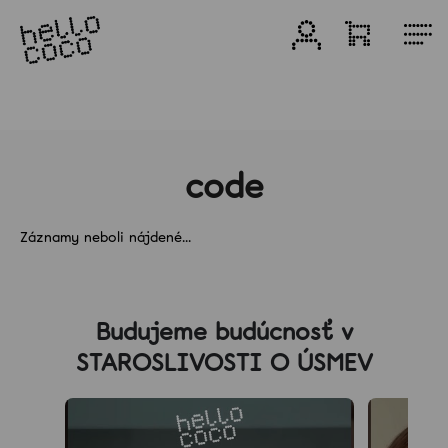
Prejsť
na
Prihlásenie
Nákupn
M
obsah
košík
Produkty
Bieliace
produkty
code
Záznamy neboli nájdené...
Zvýhodnené
balenia
Z
á
Zubné
Budujeme budúcnosť v
p
pasty
STAROSLIVOSTI O ÚSMEV
ä
t
Darčeky
i
e