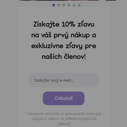
Získajte 10% zľavu
na váš prvý nákup a
exkluzívne zľavy pre
našich členov!
Odoslať
Odoslaním súhlasíte so spracovaním osobných
údajov. Z odberu sa môžete kedykoľvek
odhlásiť.