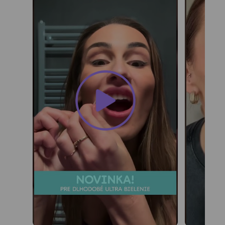
Zubné
kefky
Medzizubná
starostlivosť
Blog
Recenzie
O
nás
Kontakt