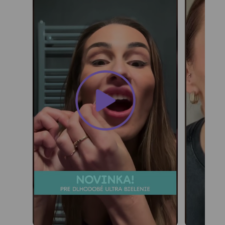
Zubné
kefky
Medzizubná
starostlivosť
Blog
Recenzie
O
nás
Kontakt