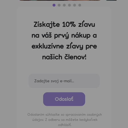
Získajte 10% zľavu
na váš prvý nákup a
exkluzívne zľavy pre
našich členov!
Odoslať
Odoslaním súhlasíte so spracovaním osobných
údajov. Z odberu sa môžete kedykoľvek
odhlásiť.