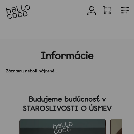
Prejsť
na
Prihlásenie
Nákupn
M
obsah
košík
Produkty
Bieliace
produkty
Informácie
Záznamy neboli nájdené...
Zvýhodnené
balenia
Z
á
Zubné
Budujeme budúcnosť v
p
pasty
STAROSLIVOSTI O ÚSMEV
ä
t
Darčeky
i
e