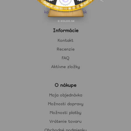
+421 915 748 723
kontakt@hellococo.sk
Informácie
Kontakt
Recenzie
FAQ
Aktívne zložky
O nákupe
Moja objednávka
Možnosti dopravy
Možnosti platby
Vrátenie tovaru
Obchodné podmienky