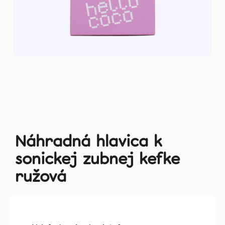
Zubné
kefky
Medzizubná
starostlivosť
Blog
Recenzie
O
nás
Náhradná hlavica k
sonickej zubnej kefke
Kontakt
ružová