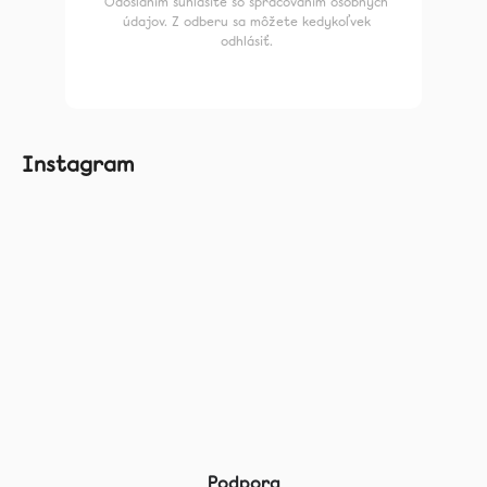
Odoslaním súhlasíte so spracovaním osobných
údajov. Z odberu sa môžete kedykoľvek
odhlásiť.
Instagram
Podpora