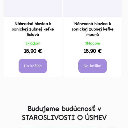
Náhradná hlavica k
Náhradná hlavica k
sonickej zubnej kefke
sonickej zubnej kefke
fialová
modrá
Skladom
Skladom
15,90 €
15,90 €
Do košíka
Do košíka
Z
á
Budujeme budúcnosť v
p
STAROSLIVOSTI O ÚSMEV
ä
t