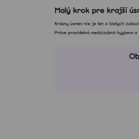
Malý krok pre krajší ú
Krásny úsmev nie je len o bielych zuboc
Práve pravidelná medzizubná hygiena a č
Ob