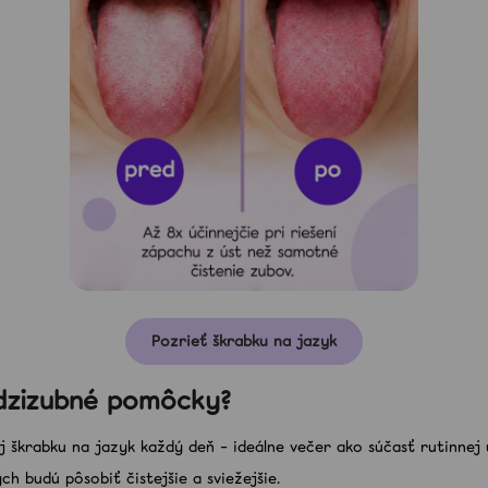
Pozrieť škrabku na jazyk
dzizubné pomôcky?
 škrabku na jazyk každý deň – ideálne večer ako súčasť rutinnej 
h budú pôsobiť čistejšie a sviežejšie.