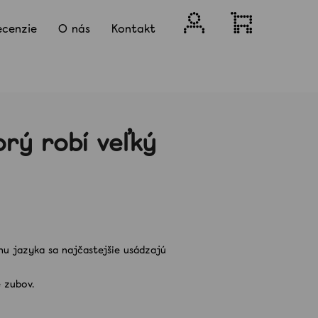
Prihlásenie
Nákupný
ecenzie
O nás
Kontakt
košík
orý robí veľký
chu jazyka sa najčastejšie usádzajú
Nasledujúce
 zubov.
BIELIACE PERO