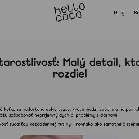
Blog
R
Čo potrebujete nájsť?
arostlivosť: Malý detail, kt
rozdiel
Odporúčame
ická kefka sa nedostane úplne všade. Práve medzi zubami a na povr
 môžu spôsobovať nepríjemný dych či problémy s ďasnami.
vosť súčasťou každodennej rutiny – rovnako ako samotné čistenie
KOREKTOROVÉ BIELIACE PÁSIKY
PAP ULTIMATE 