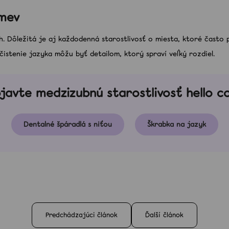
smev
h. Dôležitá je aj každodenná starostlivosť o miesta, ktoré často 
istenie jazyka môžu byť detailom, ktorý spraví veľký rozdiel.
javte medzizubnú starostlivosť hello c
Dentalné špáradlá s niťou
Škrabka na jazyk
Predchádzajúci článok
Ďalší článok