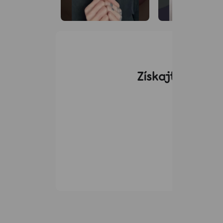
Získajte 10% zľ
Od