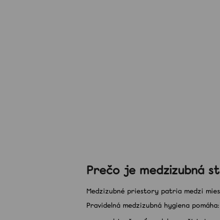
12,50 €
Prečo je medzizubná sta
Medzizubné priestory patria medzi miest
Pravidelná medzizubná hygiena pomáha: