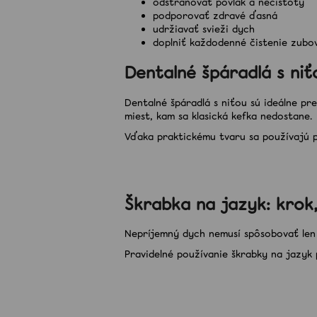
odstraňovať povlak a nečistoty
podporovať zdravé ďasná
udržiavať svieži dych
doplniť každodenné čistenie zubo
Dentalné špáradlá s niť
Dentalné špáradlá s niťou sú ideálne p
miest, kam sa klasická kefka nedostane.
Vďaka praktickému tvaru sa používajú p
Škrabka na jazyk: krok
Nepríjemný dych nemusí spôsobovať len 
Pravidelné používanie škrabky na jazyk 