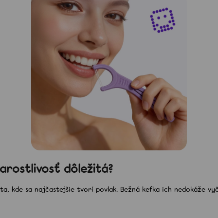
CCT
10,90 €
14,50 €
rostlivosť dôležitá?
a, kde sa najčastejšie tvorí povlak. Bežná kefka ich nedokáže vyč