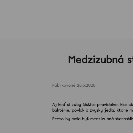
K
Prejsť
do
do
na
o
Späť
Späť
obsah
obchodu
obchodu
š
í
k
Medzizubná st
Hľadať
28.5.2026
Aj keď si zuby čistíte pravidelne, klas
baktérie, povlak a zvyšky jedla, ktoré
Preto by mala byť medzizubná starostli
PAP ULTRA BIELIACE PÁSIKY