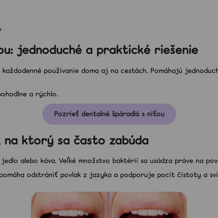
v
ou: jednoduché a praktické riešenie
re každodenné používanie doma aj na cestách. Pomáhajú jednoduch
ohodlne a rýchlo.
Pozrieť dentalné špáradlá s niťou
, na ktorý sa často zabúda
jedlo alebo káva. Veľké množstvo baktérií sa usádza práve na pov
pomáha odstrániť povlak z jazyka a podporuje pocit čistoty a svi