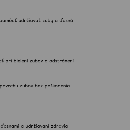
u pomôcť udržiavať zuby a ďasná
ť pri bielení zubov a odstránení
z povrchu zubov bez poškodenia
 ďasnami a udržiavaní zdravia