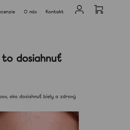
Prihlásenie
Nákupný
ecenzie
O nás
Kontakt
košík
 to dosiahnuť
bov, ako dosiahnuť biely a zdravý
Nasledujúce
KTOR NA BIELENIE