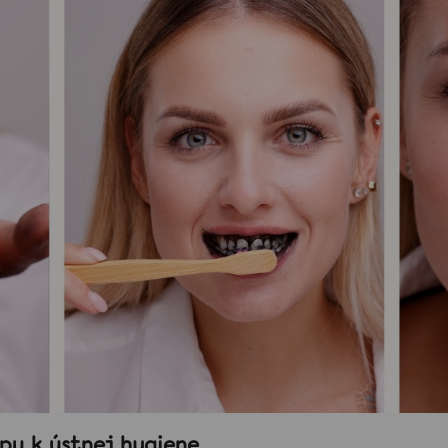
ZUBOV
12,50 €
22,50 €
pu k ústnej hygiene