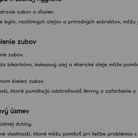
ravie zubov a ďasien.
e bylín, rastlinných olejov a prírodných extraktov, môž
lenie zubov
nie zubov.
óda bikarbóna, kokosový olej a éterické oleje môže pomôc
dnom bielení zubov.
nosti, ktoré pomáhajú odstraňovať škvrny a zafarbenie 
avý úsmev
ústnej dutiny.
ivé vlastnosti, ktoré môžu pomôcť pri liečbe problémov s