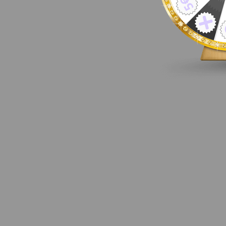
Z
á
p
ä
t
i
e