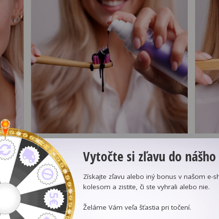
evu dlhodobo
rvalý zdravý úsmev.
 čistenia zubov, používania ústnej vody a nitkovania, je
írodnými spôsobmi pomocou správnej ústnej hygieny a po
ktikami môžete mať krásny a zdravý úsmev bez použitia ch