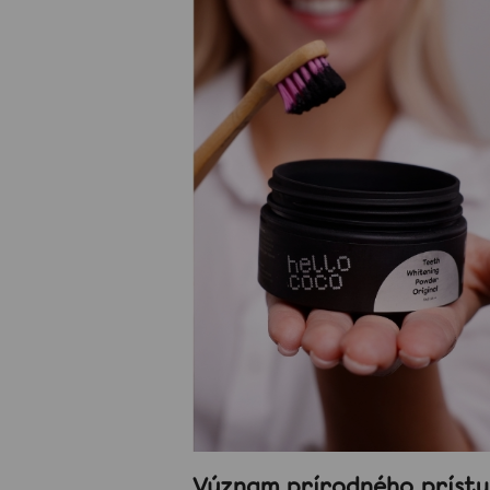
CCT
14,50 €
Význam prírodného prístu