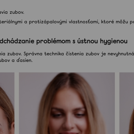
avia zubov.
eriálnymi a protizápalovými vlastnosťami, ktoré môžu p
edchádzanie problémom s ústnou hygienou
nia zubov.
Správna technika čistenia zubov je nevyhnutná
ubov a ďasien.