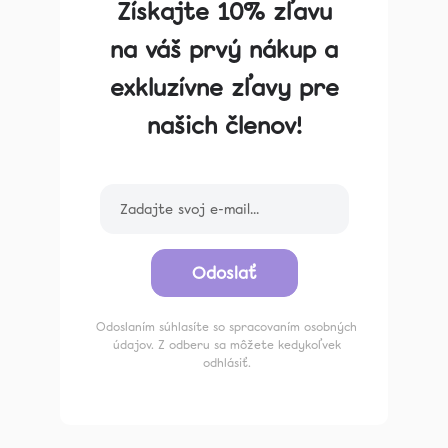
Získajte 10% zľavu
na váš prvý nákup a
exkluzívne zľavy pre
našich členov!
Odoslať
Odoslaním súhlasíte so spracovaním osobných
údajov. Z odberu sa môžete kedykoľvek
odhlásiť.