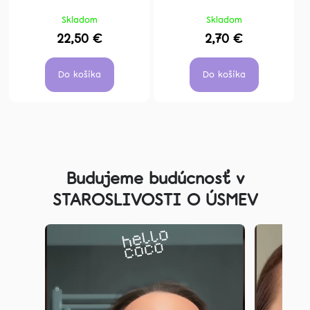
Skladom
Skladom
22,50 €
2,70 €
Do košíka
Do košíka
Z
á
Budujeme budúcnosť v
p
STAROSLIVOSTI O ÚSMEV
ä
t
i
e