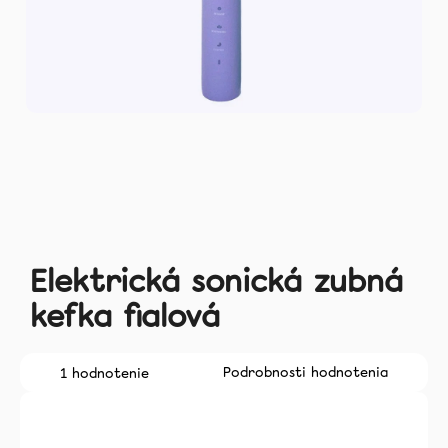
Zubné
kefky
Medzizubná
starostlivosť
Blog
Recenzie
O
nás
Elektrická sonická zubná
kefka fialová
Kontakt
Priemerné
Podrobnosti hodnotenia
1 hodnotenie
hodnotenie
produktu
je
5,0