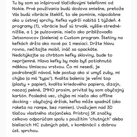
Tu by som sa inšpiroval tlačidlovými telefónmi od
n
Nokie. Prvé používania budú doslova smiešne, pretože
o
Vás budú vibrácie štekliť, to ale pominie, nápodobne
t
ako u ústnej sprchy. Kefka vydrží nabitá 1 týždeň. 4
e
programy (?), vibrácie buď sú trvalé, vyššie-stredné-
nižšie, a 1 je pulzovanie, niečo ako približovadlo
n
Jetsonovcov (bielenie) a Custom program. Štetiny na
í
kefkách držia ako nové po 1 mesiaci. Držte hlavu
rovno, nečítajte mobil, ináč sa opackáte.
Nedotýkajte sa chrbtom kefky skloviny, bude to
nepríjemné. Hlava kefky by mala byť potiahnutá
mäkkou tlmiacou vrstvou. Čo mi nesedí, je
podrobnejší návod, kde postup ako si umyť zuby, mi
chýba (a má "typo"). Kvalita balenia je veľmi top
(plasty + papier), kvalita kriedového papiera, dizajn,
naozaj pekné, IMHO prosím, privítal by som obyčajný
kartón. Posledná vec, chýba mi niečo ako offline
docking - obyčajný držiak, kefka môže spadnúť (ako
raketa na rampe, bez ramien). Uvažujem nad 3D
tlačou vlastného stojančeka. Prístroj SK značky
celkovo odporúčam spolu s použitím "chutných" alebo
bieliacich HC zubných pást, v kombinácii s dobrou
úst. sprchou.