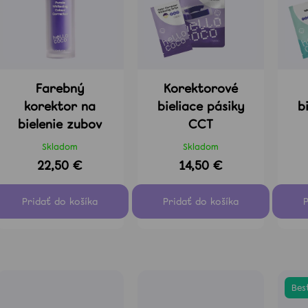
r
p
ZUBOV
10.8.2026
o
r
28,40 €
22,50 €
d
Pôvodne:
40,90 €
o
u
d
k
u
Farebný
Korektorové
t
k
korektor na
bieliace pásiky
b
o
t
bielenie zubov
CCT
v
o
Skladom
Skladom
v
22,50 €
14,50 €
Best