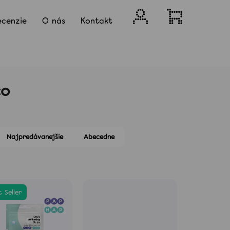
Prihlásenie
Nákupný
ecenzie
O nás
Kontakt
košík
co
Najpredávanejšie
Abecedne
 Seller
Nasledujúce
KTOR NA BIELENIE